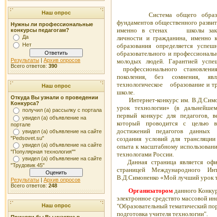
Наш опрос
Система общего образов
фундаментов общественного развит
Нужны ли профессиональные
именно в стенах школы закл
конкурсы педагогам?
Да
личности и гражданина, именно к
Нет
образования определяется успе
образовательного и профессиональ
Результаты
|
Архив опросов
молодых людей. Гарантией успе
Всего ответов:
390
профессионального становлен
поколения, без сомнения, явл
технологическое образование и тр
Наш опрос
школе.
Откуда Вы узнали о проведении
Интернет-
к
онкурс им. В.Д.Си
Конкурса?
урок технологии
»
(в дальнейшем
получил (а) рассылку с портала
первый конкурс для педагогов, в
увидел (а) объявление на
который проводится с целью вы
портале
достижений педагогов данных
увидел (а) объявление на сайте
"Pedsovet.su"
создания условий для трансляции
увидел (а) объявление на сайте
опыта к масштабному использовани
"Популярная технология""
технологами России.
увидел (а) объявление на сайте
Данная страница является офиц
"Трудовик 45"
страницей Международного Инте
В.Д.Симоненко
«
Мой лучший урок 
Результаты
|
Архив опросов
Всего ответов:
248
Организатором
данного Конкур
электронное средствто массовой и
"Образовательный тематический по
Наш опрос
подготовка учителя технологии".