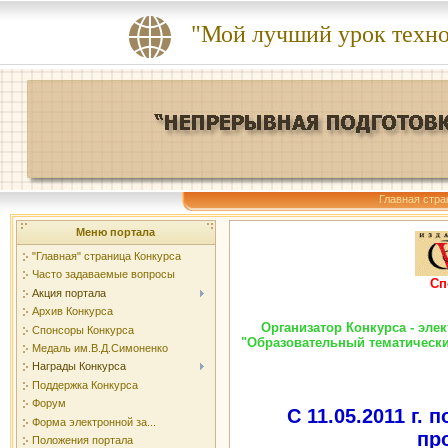
"Мой лучший урок техн
Главная стра
Меню портала
"Главная" страница Конкурса
Часто задаваемые вопросы
Сп
Акция портала
Архив Конкурса
Организатор Конкурса - эл
Спонсоры Конкурса
"Образовательный тематически
Медаль им.В.Д.Симоненко
Награды Конкурса
Поддержка Конкурса
Форум
С 11.05.2011 г. п
Форма электронной за...
пр
Положения портала