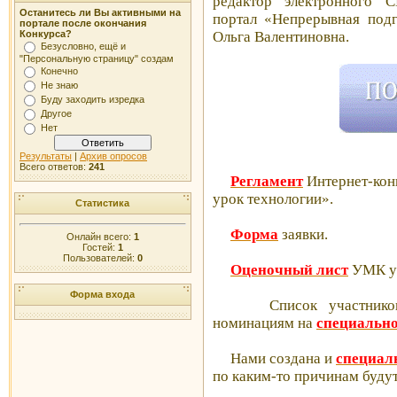
редактор электронного 
Останитесь ли Вы активными на
портал «Непрерывная подг
портале после окончания
Ольга Валентиновна.
Конкурса?
Безусловно, ещё и
"Персональную страницу" создам
Конечно
Не знаю
Буду заходить изредка
Другое
Нет
Результаты
|
Архив опросов
Всего ответов:
241
Регламент
Интернет-кон
урок технологии».
Статистика
Форма
заявки.
Онлайн всего:
1
Гостей:
1
Пользователей:
0
Оценочный лист
УМК у
Форма входа
Список участников Ко
номинациям на
специально
Нами создана и
специал
по каким-то причинам будут