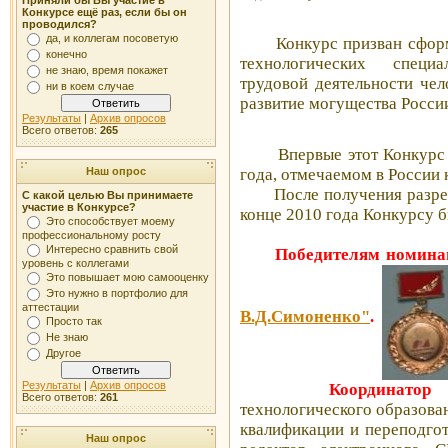
Приняли бы Вы участие в
Конкурсе ещё раз, если бы он
проводился?
да, и коллегам посоветую
Конкурс призван сфор
конечно
технологических специ
не знаю, время покажет
трудовой деятельности чел
ни в коем случае
развитие могущества Росси
Результаты
|
Архив опросов
Всего ответов:
265
Впервые этот Конкурс
года, отмечаемом в России
Наш опрос
После получения разреше
С какой целью Вы принимаете
участие в Конкурсе?
конце 2010 года Конкурсу б
Это способствует моему
профессиональному росту
Интересно сравнить свой
Победителям номина
уровень с коллегами
Это повышает мою самооценку
Это нужно в портфолио для
аттестации
В.Д.Симоненко"
.
Просто так
Не знаю
Другое
Результаты
|
Архив опросов
Координатор
Всего ответов:
261
технологического образова
квалификации и переподгот
Наш опрос