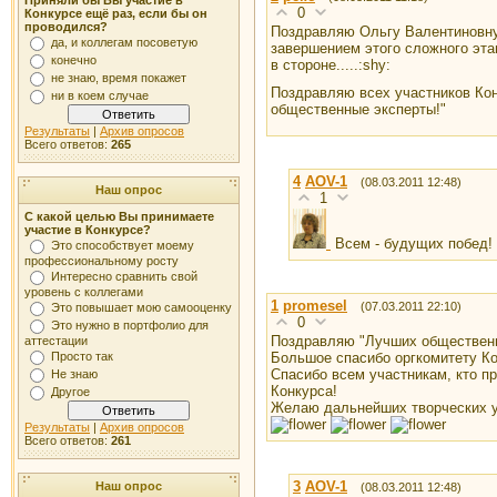
Приняли бы Вы участие в
0
Конкурсе ещё раз, если бы он
проводился?
Поздравляю Ольгу Валентиновну,
да, и коллегам посоветую
завершением этого сложного этап
конечно
в стороне.....:shy:
не знаю, время покажет
Поздравляю всех участников Ко
ни в коем случае
общественные эксперты!"
Результаты
|
Архив опросов
Всего ответов:
265
4
AOV-1
(08.03.2011 12:48)
Наш опрос
1
С какой целью Вы принимаете
участие в Конкурсе?
Всем - будущих побед!
Это способствует моему
профессиональному росту
Интересно сравнить свой
уровень с коллегами
1
promesel
(07.03.2011 22:10)
Это повышает мою самооценку
0
Это нужно в портфолио для
Поздравляю "Лучших общественн
аттестации
Большое спасибо оргкомитету Ко
Просто так
Спасибо всем участникам, кто п
Не знаю
Конкурса!
Другое
Желаю дальнейших творческих у
Результаты
|
Архив опросов
Всего ответов:
261
3
AOV-1
Наш опрос
(08.03.2011 12:48)