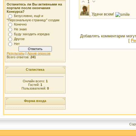
1
Останитесь ли Вы активными на
портале после окончания
Конкурса?
Удачи всем!
Безусловно, ещё и
"Персональную страницу" создам
Конечно
Не знаю
Буду заходить изредка
Добавлять комментарии могут
Другое
[
Ре
Нет
Результаты
|
Архив опросов
Всего ответов:
241
Статистика
Онлайн всего:
1
Гостей:
1
Пользователей:
0
Форма входа
Cop