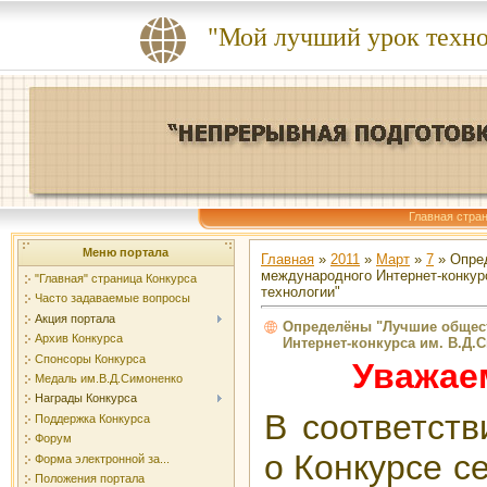
"Мой лучший урок техн
Главная стра
Меню портала
Главная
»
2011
»
Март
»
7
» Опред
международного Интернет-конкур
"Главная" страница Конкурса
технологии"
Часто задаваемые вопросы
Акция портала
Определёны "Лучшие общест
Архив Конкурса
Интернет-конкурса им. В.Д.
Спонсоры Конкурса
Уважае
Медаль им.В.Д.Симоненко
Награды Конкурса
В соответств
Поддержка Конкурса
Форум
о Конкурсе с
Форма электронной за...
Положения портала