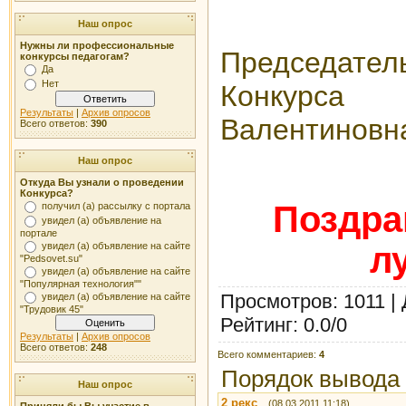
Наш опрос
Нужны ли профессиональные
Председат
конкурсы педагогам?
Да
Нет
Конкур
Результаты
|
Архив опросов
Валентинов
Всего ответов:
390
Наш опрос
Откуда Вы узнали о проведении
Конкурса?
Поздра
получил (а) рассылку с портала
увидел (а) объявление на
портале
л
увидел (а) объявление на сайте
"Pedsovet.su"
увидел (а) объявление на сайте
"Популярная технология""
Просмотров
: 1011 |
увидел (а) объявление на сайте
"Трудовик 45"
Рейтинг
:
0.0
/
0
Результаты
|
Архив опросов
Всего ответов:
248
Всего комментариев
:
4
Порядок вывода
Наш опрос
2
рекс
(08.03.2011 11:18)